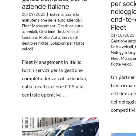
per soci
aziende italiane
noleggio
08/09/2025
|
Esternalizzare la
end-to-
manutenzione delle auto aziendali
,
Fleet
Fleet Management
,
Gestione auto
aziendali
,
Gestione flotta veicoli
,
01/10/2025
Gestione Flotte Auto
,
Servizi di
Gestione auto
gestione flotte
,
Soluzioni per flotte
flotta veicoli
,
veicoli
Noleggio lung
Fleet Manag
Fleet Management in Italia:
flotte veicoli
tutti i servizi per la gestione
Un partner
completa dei veicoli aziendali,
trasformare
dalla localizzazione GPS alla
efficienza 
centrale operativa ...
del noleggio
competitivit