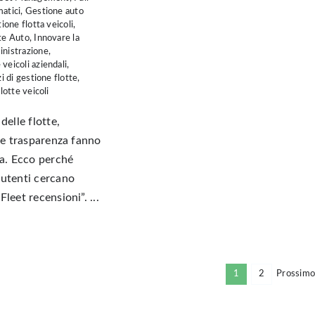
atici
,
Gestione auto
ione flotta veicoli
,
te Auto
,
Innovare la
nistrazione
,
veicoli aziendali
,
i di gestione flotte
,
lotte veicoli
delle flotte,
à e trasparenza fanno
za. Ecco perché
 utenti cercano
leet recensioni”. ...
1
2
Prossimo