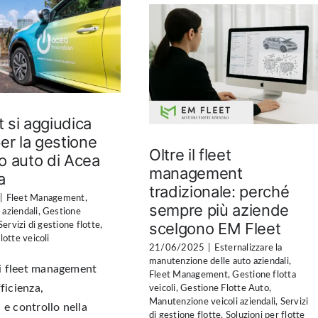
 si aggiudica
per la gestione
Oltre il fleet
o auto di Acea
management
a
tradizionale: perché
|
Fleet Management
,
sempre più aziende
 aziendali
,
Gestione
scelgono EM Fleet
Servizi di gestione flotte
,
lotte veicoli
21/06/2025
|
Esternalizzare la
manutenzione delle auto aziendali
,
 di fleet management
Fleet Management
,
Gestione flotta
ficienza,
veicoli
,
Gestione Flotte Auto
,
Manutenzione veicoli aziendali
,
Servizi
 e controllo nella
di gestione flotte
,
Soluzioni per flotte