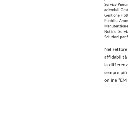
Service Pneum
aziendali
,
Gest
Gestione Flot
Pubblica Ammi
Manutenzione 
Notizie
,
Serviz
Soluzioni per f
Nel settore 
affidabilit
la differen
sempre più
online “EM F