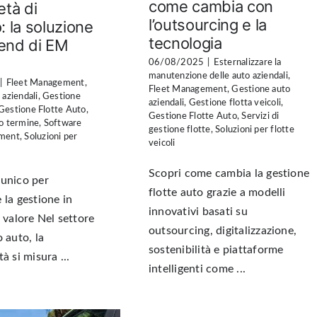
come cambia con
età di
l’outsourcing e la
: la soluzione
tecnologia
end di EM
06/08/2025
|
Esternalizzare la
manutenzione delle auto aziendali
,
|
Fleet Management
,
Fleet Management
,
Gestione auto
 aziendali
,
Gestione
aziendali
,
Gestione flotta veicoli
,
Gestione Flotte Auto
,
Gestione Flotte Auto
,
Servizi di
o termine
,
Software
gestione flotte
,
Soluzioni per flotte
ement
,
Soluzioni per
veicoli
Scopri come cambia la gestione
 unico per
flotte auto grazie a modelli
 la gestione in
innovativi basati su
e valore Nel settore
outsourcing, digitalizzazione,
 auto, la
sostenibilità e piattaforme
à si misura ...
intelligenti come ...