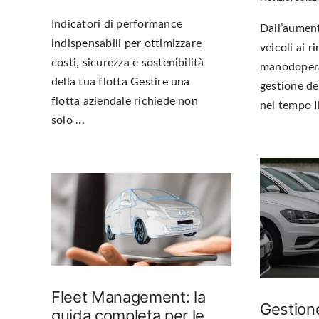
Indicatori di performance
Dall’aument
indispensabili per ottimizzare
veicoli ai r
costi, sicurezza e sostenibilità
manodopera
della tua flotta Gestire una
gestione d
flotta aziendale richiede non
nel tempo Il 
solo ...
Fleet Management: la
Gestione
guida completa per le