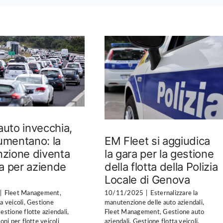
 auto invecchia,
EM Fleet si aggiudica
aumentano: la
la gara per la gestione
zione diventa
della flotta della Polizia
a per aziende
Locale di Genova
10/11/2025
|
Esternalizzare la
|
Fleet Management
,
manutenzione delle auto aziendali
,
a veicoli
,
Gestione
Fleet Management
,
Gestione auto
estione flotte aziendali
,
aziendali
,
Gestione flotta veicoli
,
oni per flotte veicoli