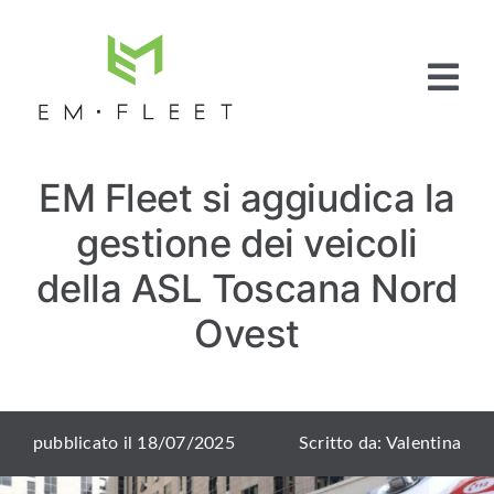
Salta
al
contenuto
Tog
Nav
Home
EM Fleet si aggiudica la
Fleet
Management
gestione dei veicoli
Full Service
Pneumatici
della ASL Toscana Nord
Articoli e News
Ovest
Contattaci
pubblicato il 18/07/2025
Scritto da: Valentina