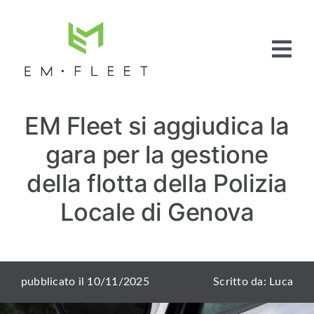
Salta
al
contenuto
Tog
Nav
Home
EM Fleet si aggiudica la
Fleet
Management
gara per la gestione
Full Service
Pneumatici
della flotta della Polizia
Articoli e News
Locale di Genova
Contattaci
pubblicato il 10/11/2025
Scritto da: Luca