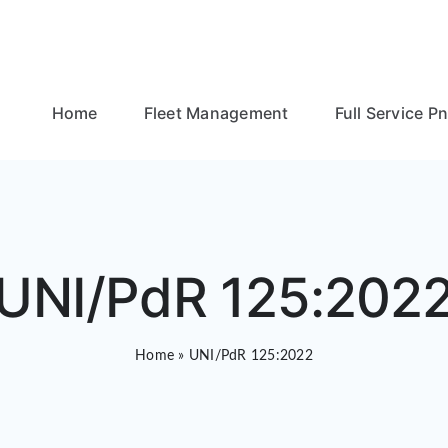
Home
Fleet Management
Full Service P
UNI/PdR 125:202
Home
»
UNI/PdR 125:2022