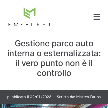
Salta
al
contenuto
Tog
Nav
Home
Gestione parco auto
Fleet
Management
interna o esternalizzata:
Full Service
Pneumatici
il vero punto non è il
Articoli e News
controllo
Contattaci
pubblicato il 02/01/2026
Scritto da: Matteo Farina