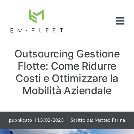
Salta
al
contenuto
Tog
Nav
Home
Outsourcing Gestione
Fleet
Management
Flotte: Come Ridurre
Full Service
Pneumatici
Costi e Ottimizzare la
Articoli e News
Mobilità Aziendale
Contattaci
pubblicato il 15/02/2025
Scritto da: Matteo Farina