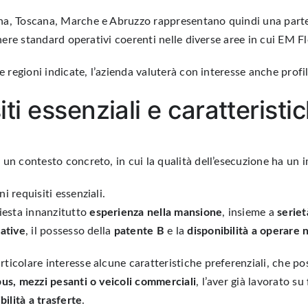
na, Toscana, Marche e Abruzzo rappresentano quindi una parte d
enere standard operativi coerenti nelle diverse aree in cui EM Fl
e regioni indicate, l’azienda valuterà con interesse anche profili
isiti essenziali e caratterist
un contesto concreto, in cui la qualità dell’esecuzione ha un im
 requisiti essenziali.
hiesta innanzitutto
esperienza nella mansione
, insieme a
seriet
rative
, il possesso della
patente B
e la
disponibilità a operare n
ticolare interesse alcune caratteristiche preferenziali, che p
us, mezzi pesanti o veicoli commerciali
, l’aver già lavorato su
bilità a trasferte
.