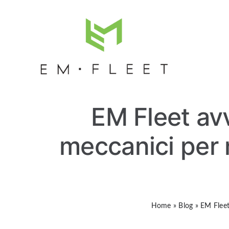
Salta
al
contenuto
EM Fleet avv
meccanici per r
Home
»
Blog
»
EM Fleet