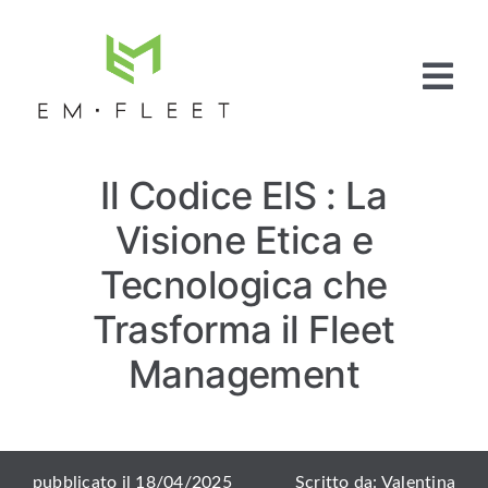
Salta
al
contenuto
Tog
Nav
Home
Il Codice EIS : La
Fleet
Management
Visione Etica e
Full Service
Pneumatici
Tecnologica che
Articoli e News
Trasforma il Fleet
Contattaci
Management
pubblicato il 18/04/2025
Scritto da: Valentina