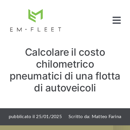
Salta
al
contenuto
Tog
Nav
Home
Calcolare il costo
Fleet
Management
chilometrico
Full Service
Pneumatici
pneumatici di una flotta
Articoli e News
di autoveicoli
Contattaci
pubblicato il 25/01/2025
Scritto da: Matteo Farina