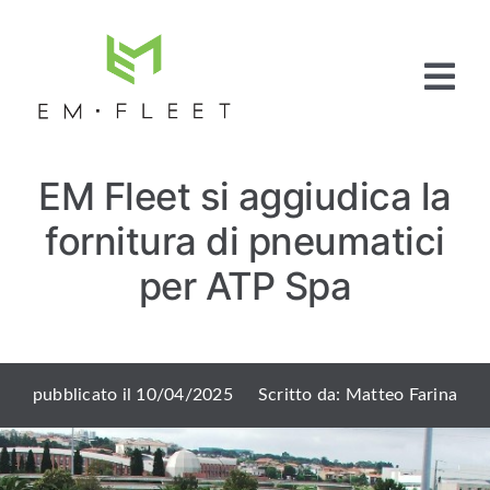
Salta
al
contenuto
Tog
Nav
Home
EM Fleet si aggiudica la
Fleet
Management
fornitura di pneumatici
Full Service
Pneumatici
per ATP Spa
Articoli e News
Contattaci
pubblicato il 10/04/2025
Scritto da: Matteo Farina