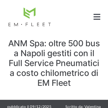
Salta
al
contenuto
Tog
Nav
Home
ANM Spa: oltre 500 bus
Fleet
Management
a Napoli gestiti con il
Full Service
Pneumatici
Full Service Pneumatici
Articoli e News
a costo chilometrico di
Contattaci
EM Fleet
pubblicato il 09/12/2025
Scritto da: Valentina